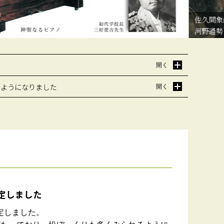
佐久間象山像
河野通勢（長中1
きるようになりました
定しました
定しました。