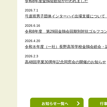
令和8年度金鵄会総会が行われました
2026.7.1
弓道班男子団体インターハイ出場支援について
2026.6.16
令和8年度 第29回金鵄会回期別対抗ゴルフコ
2026.4.20
令和８年度（一社）長野高等学校金鵄会総会・
2026.2.3
高48回卒業30周年記念同窓会の開催のお知らせ
お知らせ一覧へ
行