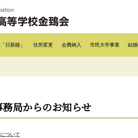
誌「日新鐘」
住所変更
会費納入
市民大学事業
結婚
事務局からのお知らせ
日について